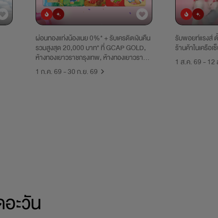
ยอดนิยม
มาใหม่
ยอดนิยม
มาใหม่
ผ่อนทองแท่งน้องเนย 0%* + รับเครดิตเงินคืน
รับพอยท์แรงส์ ตั้
รวมสูงสุด 20,000 บาท* ที่ GCAP GOLD,
ร้านค้าในเครือเซ
ห้างทองเยาวราชกรุงเทพ, ห้างทองเยาวราช
1 ส.ค. 69 - 12 
ศรีนครินทร์ และห้างทองหวังอยากมี ที่ 0%
1 ก.ค. 69 - 30 ก.ย. 69
OUTLET บนแอปฯ UCHOOSE เท่านั้น
ดอะวัน