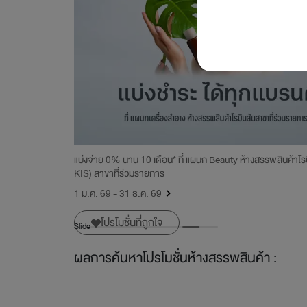
แบ่งจ่าย 0% นาน 10 เดือน* ที่ แผนก Beauty ห้างสรรพสินค้าโร
ัล รีเทล ที่ร่วม
KIS) สาขาที่ร่วมรายการ
1 ม.ค. 69 - 31 ธ.ค. 69
โปรโมชั่นที่ถูกใจ
Slide
ผลการค้นหาโปรโมชั่นห้างสรรพสินค้า :