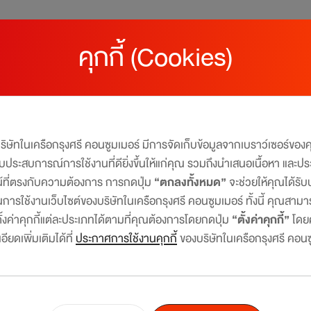
คุกกี้ (Cookies)
นทรัล เดอะวัน
บริษัทในเครือกรุงศรี คอนซูมเมอร์ มีการจัดเก็บข้อมูลจากเบราว์เซอร์ขอ
ไลฟ์สไตล์ได้ในบัตรเดียว​​
มอบประสบการณ์การใช้งานที่ดียิ่งขึ้นให้แก่คุณ รวมถึงนำเสนอเนื้อหา และปร
น์ที่ตรงกับความต้องการ การกดปุ่ม
“ตกลงทั้งหมด”
จะช่วยให้คุณได้ร
เลือกโปรโมชั่นที่คุณสนใจ
การใช้งานเว็บไซต์ของบริษัทในเครือกรุงศรี คอนซูมเมอร์ ทั้งนี้ คุณสาม
โปรโมชั่นตามไลฟ์สไตล์
งค่าคุกกี้แต่ละประเภทได้ตามที่คุณต้องการโดยกดปุ่ม
“ตั้งค่าคุกกี้”
โดย
DEPARTMENT
FOOD &
ียดเพิ่มเติมได้ที่
ประกาศการใช้งานคุกกี้
ของบริษัทในเครือกรุงศรี คอนซ
รับคะแนนเดอะวันสูงสุด x4* ณ ร้านค้าที่ร่วมรายการ ที่ ศูนย์การค้
STORE &
GROCERY
ประเทศ
SHOPPING
1 ต.ค. 68 - 31 ธ.ค. 69
โปรโมชั่นตามหน้าบัตร