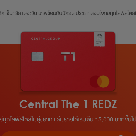
ิต เซ็นทรัล เดอะวัน มาพร้อมกับบัตร
3 ประเภทตอบโจทย์ทุกไลฟ์สไตล์ที
Central The 1 REDZ
ทุกไลฟ์สไตล์ไม่ยุ่งยาก แค่มีรายได้เริ่มต้น 15,000 บาทขึ้นไป