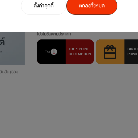
ตั้งค่าคุกกี้
ตกลงทั้งหมด
REDZ
LUXE
BLACK
THE BL
Invitation-Only
Invitation-O
โปรโมชั่นตามประเภท
THE 1 POINT
BIRTH
REDEMPTION
PRIVI
บินสัน (รวม