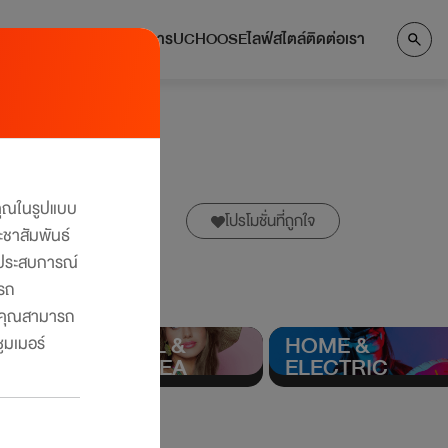
แลกคะแนน
บริการ
UCHOOSE
ไลฟ์สไตล์
ติดต่อเรา
งคุณในรูปแบบ
โปรโมชั่นที่ถูกใจ
ะชาสัมพันธ์
ับประสบการณ์
ารถ
คุณสามารถ
TRAVEL &
HOME &
ูมเมอร์
าเซ็นทรัล ทั่ว
OVERSEA
ELECTRIC