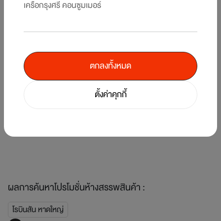
เครือกรุงศรี คอนซูมเมอร์
ตกลงทั้งหมด
5
/
7
ตั้งค่าคุกกี้
คืน
แบ
รับพอยท์แรงส์ ตั้งแต่บาทแรก 12 วันเท่านั้น! ที่ร้านค้าในเครือเซ็นทรัล รีเทล ที่
KI
ร่วมรายการ
1 
1 ส.ค. 69 - 12 ส.ค. 69
ผลการค้นหาโปรโมชั่นห้างสรรพสินค้า :
โรบินสัน หาดใหญ่