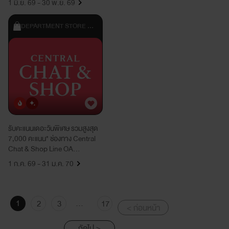
1 มิ.ย. 69 - 30 พ.ย. 69
DEPARTMENT STORE & 
SHOPPING
ยอดนิยม
มาใหม่
รับคะแนนเดอะวันพิเศษ รวมสูงสุด
7,000 คะแนน* ช่องทาง Central
Chat & Shop Line OA
(@Centralofficial), LINE OA
1 ก.ค. 69 - 31 ม.ค. 70
ของสาขาเซ็นทรัล และ Facebook
ทุกสาขาของเซ็นทรัล
1
...
2
3
17
< ก่อนหน้า
ถัดไป >