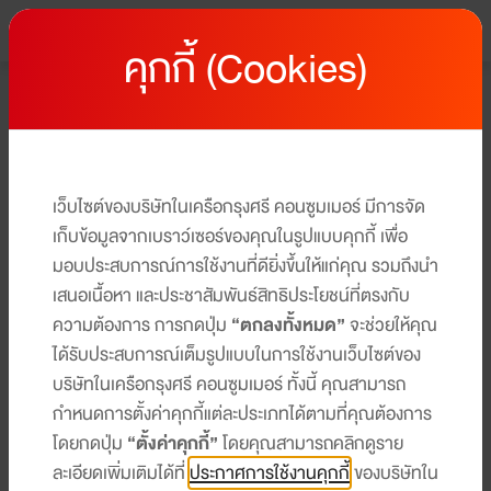
คุกกี้ (Cookies)
หน้าหลัก
โปรโมชั่นบัตรเครดิต เซ็นทรัล เดอะวัน
โปรโมชั่นบัตรเครดิต เซ็นทรัล เดอะวัน
ให้คุณได้รับสิทธิประโยชน์และโปรโมชันมากมาย ครบทุกไลฟ์สไตล์
เว็บไซต์ของบริษัทในเครือกรุงศรี คอนซูมเมอร์ มีการจัด
ได้ในบัตรเดียว​​
เก็บข้อมูลจากเบราว์เซอร์ของคุณในรูปแบบคุกกี้ เพื่อ
มอบประสบการณ์การใช้งานที่ดียิ่งขึ้นให้แก่คุณ รวมถึงนำ
เสนอเนื้อหา และประชาสัมพันธ์สิทธิประโยชน์ที่ตรงกับ
ความต้องการ การกดปุ่ม
“ตกลงทั้งหมด”
จะช่วยให้คุณ
ได้รับประสบการณ์เต็มรูปแบบในการใช้งานเว็บไซต์ของ
DEPARTMENT STORE & SHOPPING
รับคะแนนเดอะวันสูงสุด x4* ณ ร้านค้าที่
บริษัทในเครือกรุงศรี คอนซูมเมอร์ ทั้งนี้ คุณสามารถ
กำหนดการตั้งค่าคุกกี้แต่ละประเภทได้ตามที่คุณต้องการ
ร่วมรายการ
โดยกดปุ่ม
“ตั้งค่าคุกกี้”
โดยคุณสามารถคลิกดูราย
รับคะแนนเดอะวันสูงสุด x4* ณ ร้านค้าที่ร่วมรายการ ที่
ละเอียดเพิ่มเติมได้ที่
ประกาศการใช้งานคุกกี้
ของบริษัทใน
ศูนย์การค้าเซ็นทรัล ทั่วประเทศ