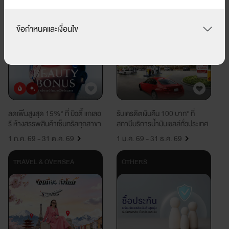
DEPARTMENT STORE & 
TRAVEL & OVERSEA
SHOPPING
ข้อกำหนดและเงื่อนไข
ยอดนิยม
มาใหม่
ลดเพิ่มสูงสุด 15%* ที่ บิวตี้ แกเลอ
รับเครดิตเงินคืน 100 บาท* ที่
รี ห้างสรรพสินค้าเซ็นทรัลทุกสาขา
สถานีบริการน้ำมันเชลล์ทั่วประเทศ
1 ก.ค. 69 - 31 ต.ค. 69
1 ม.ค. 69 - 31 ธ.ค. 69
TRAVEL & OVERSEA
OTHERS