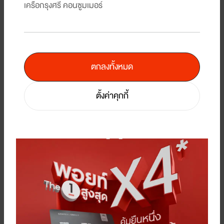
เครือกรุงศรี คอนซูมเมอร์
1 ต.ค. 68 - 31 ธ.ค. 69
ตกลงทั้งหมด
5
/
7
ตั้งค่าคุกกี้
คืน
แบ
รับพอยท์แรงส์ ตั้งแต่บาทแรก 12 วันเท่านั้น! ที่ร้านค้าในเครือเซ็นทรัล รีเทล ที่
KI
ร่วมรายการ
1 
1 ส.ค. 69 - 12 ส.ค. 69
ผลการค้นหาโปรโมชั่นห้างสรรพสินค้า :
Clear