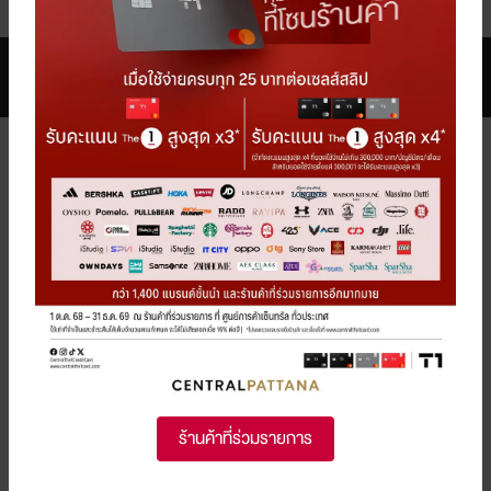
FILTER
DEPARTMENT STORE & 
DEPARTMENT STORE & 
SHOPPING
SHOPPING
ยอดนิยม
มาใหม่
ยอดนิยม
มาใหม่
รับพอยท์แรงส์ ตั้งแต่บาทแรก 12
รับคูปองและเครดิตเงินคืน รวม
วันเท่านั้น! ที่ร้านค้าในเครือเซ็นทรัล
สูงสุด 12%* ที่ห้างสรรพสินค้า
รีเทล ที่ร่วมรายการ
เซ็นทรัล (CENTRAL
ร้านค้าที่ร่วมรายการ
DEPARTMENT STORE), CHAT
1 ส.ค. 69 - 12 ส.ค. 69
1 ส.ค. 69 - 31 ส.ค. 69
& SHOP