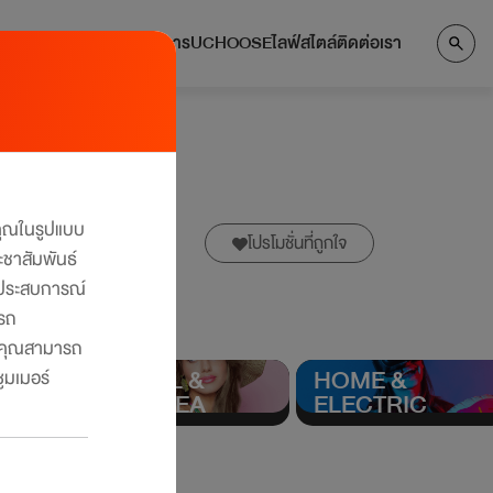
แลกคะแนน
บริการ
UCHOOSE
ไลฟ์สไตล์
ติดต่อเรา
งคุณในรูปแบบ
โปรโมชั่นที่ถูกใจ
ะชาสัมพันธ์
ับประสบการณ์
ารถ
คุณสามารถ
TRAVEL &
HOME &
ูมเมอร์
บินสัน (รวม
รับคะแนนเดอะวันสูงสุด x4* ณ ร้านค้าที่ร่วมรายการ ที่ ศูนย์การค้
OVERSEA
ELECTRIC
ประเทศ
1 ต.ค. 68 - 31 ธ.ค. 69