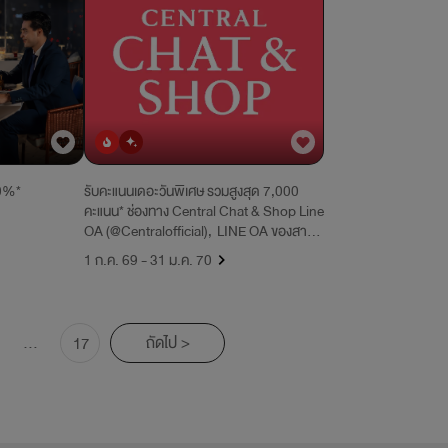
ยอดนิยม
มาใหม่
10%*
รับคะแนนเดอะวันพิเศษ รวมสูงสุด 7,000
คะแนน* ช่องทาง Central Chat & Shop Line
OA (@Centralofficial), LINE OA ของสาขา
เซ็นทรัล และ Facebook ทุกสาขาของเซ็นทรัล
1 ก.ค. 69 - 31 ม.ค. 70
...
ถัดไป >
17