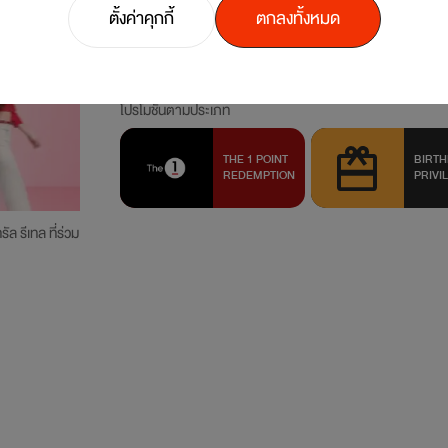
ตั้งค่าคุกกี้
ตกลงทั้งหมด
REDZ
LUXE
BLACK
THE BL
Invitation-Only
Invitation-O
โปรโมชั่นตามประเภท
THE 1 POINT
BIRTH
REDEMPTION
PRIVI
ัล รีเทล ที่ร่วม