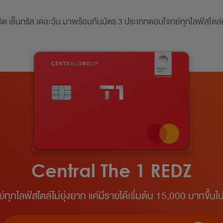
ิต เซ็นทรัล เดอะวัน มาพร้อมกับบัตร
3 ประเภทตอบโจทย์ทุกไลฟ์สไตล์ที
Central The 1 REDZ
ทุกไลฟ์สไตล์ไม่ยุ่งยาก แค่มีรายได้เริ่มต้น 15,000 บาทขึ้นไป