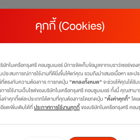
คุกกี้ (Cookies)
นทรัล เดอะวัน
บริษัทในเครือกรุงศรี คอนซูมเมอร์ มีการจัดเก็บข้อมูลจากเบราว์เซอร์ขอ
ไลฟ์สไตล์ได้ในบัตรเดียว​​
มอบประสบการณ์การใช้งานที่ดียิ่งขึ้นให้แก่คุณ รวมถึงนำเสนอเนื้อหา และปร
น์ที่ตรงกับความต้องการ การกดปุ่ม
“ตกลงทั้งหมด”
จะช่วยให้คุณได้ร
เลือกโปรโมชั่นที่คุณสนใจ
การใช้งานเว็บไซต์ของบริษัทในเครือกรุงศรี คอนซูมเมอร์ ทั้งนี้ คุณสาม
โปรโมชั่นตามไลฟ์สไตล์
งค่าคุกกี้แต่ละประเภทได้ตามที่คุณต้องการโดยกดปุ่ม
“ตั้งค่าคุกกี้”
โดย
DEPARTMENT
FOOD &
ียดเพิ่มเติมได้ที่
ประกาศการใช้งานคุกกี้
ของบริษัทในเครือกรุงศรี คอนซ
แบ่งจ่าย 0% นาน 10 เดือน* ที่ แผนก Beauty ห้างสรรพสินค้าโร
STORE &
GROCERY
KIS) สาขาที่ร่วมรายการ
SHOPPING
1 ม.ค. 69 - 31 ธ.ค. 69
โปรโมชั่นตามหน้าบัตร