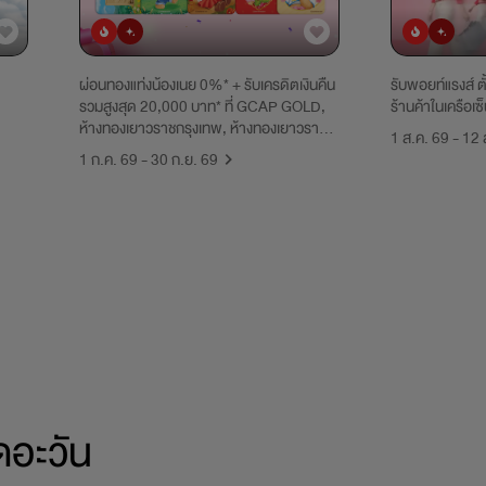
ยอดนิยม
มาใหม่
ยอดนิยม
มาใหม่
ผ่อนทองแท่งน้องเนย 0%* + รับเครดิตเงินคืน
รับพอยท์แรงส์ ตั้
รวมสูงสุด 20,000 บาท* ที่ GCAP GOLD,
ร้านค้าในเครือเซ
ห้างทองเยาวราชกรุงเทพ, ห้างทองเยาวราช
1 ส.ค. 69 - 12 
ศรีนครินทร์ และห้างทองหวังอยากมี ที่ 0%
1 ก.ค. 69 - 30 ก.ย. 69
OUTLET บนแอปฯ UCHOOSE เท่านั้น
ดอะวัน