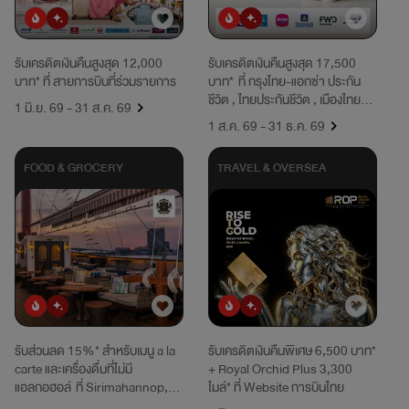
ยอดนิยม
มาใหม่
ยอดนิยม
มาใหม่
รับเครดิตเงินคืนสูงสุด 12,000
รับเครดิตเงินคืนสูงสุด 17,500
บาท* ที่ สายการบินที่ร่วมรายการ
บาท* ที่ กรุงไทย-แอกซ่า ประกัน
ชีวิต , ไทยประกันชีวิต , เมืองไทย
1 มิ.ย. 69 - 31 ส.ค. 69
ประกันชีวิต , วิริยะประกันภัย , เอฟ
1 ส.ค. 69 - 31 ธ.ค. 69
ดับบลิวดี ประกันชีวิต , อลิอันซ์
อยุธยา ประกันชีวิต
FOOD & GROCERY
TRAVEL & OVERSEA
ยอดนิยม
มาใหม่
ยอดนิยม
มาใหม่
รับส่วนลด 15%* สำหรับเมนู a la
รับเครดิตเงินคืนพิเศษ 6,500 บาท*
carte และเครื่องดื่มที่ไม่มี
+ Royal Orchid Plus 3,300
แอลกอฮอล์ ที่ Sirimahannop,
ไมล์* ที่ Website การบินไทย
Bangkok