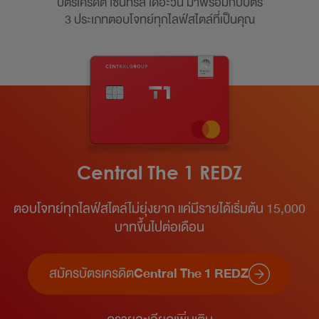
บัตรเครดิต เซ็นทรัล เดอะวัน มาพร้อมกับบัตร
3 ประเภทตอบโจทย์ทุกไลฟ์สไตล์ที่เป็นคุณ
Central The 1 REDZ
ตอบโจทย์ทุกไลฟ์สไตล์ไม่ยุ่งยาก แค่มีรายได้เริ่มต้น 15,000
บาทขึ้นไปต่อเดือน​
สมัครบัตรเครดิต
Central The 1 REDZ