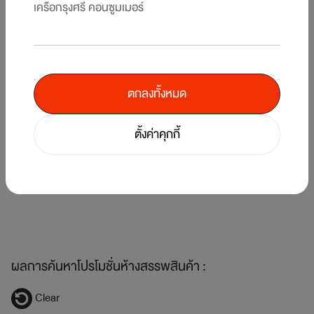
เครือกรุงศรี คอนซูมเมอร์
ตกลงทั้งหมด
5
/
7
ตั้งค่าคุกกี้
คืน
แบ
รับพอยท์แรงส์ ตั้งแต่บาทแรก 12 วันเท่านั้น! ที่ร้านค้าในเครือเซ็นทรัล รีเทล ที่
KI
ร่วมรายการ
1 
1 ส.ค. 69 - 12 ส.ค. 69
ผลการค้นหาโปรโมชั่นห้างสรรพสินค้า :
Clear