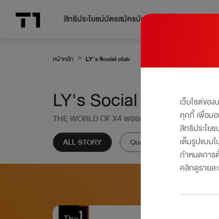
สิทธิประโยชน์บัตร
สมัครบัตร
โปรโมชั่น
หน้าหลัก
LY’s Social club
LY's Social club
เว็บไซต์ของ
คุกกี้ เพื่อ
THE WORLD OF X4 พอยต์คูณ 4 ชีวิตก็ใช้ได้ค
สิทธิประโยช
เต็มรูปแบบใน
ALL STORY
Quote of the day
H
กำหนดการตั้
คลิกดูรายละเอ