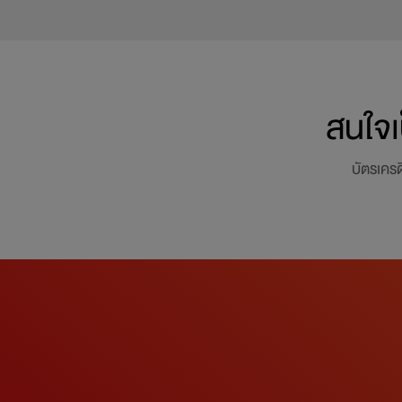
สนใจเ
บัตรเครด