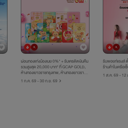
ยอดนิยม
มาใหม่
ยอดนิยม
มาใหม่
ผ่อนทองแท่งน้องเนย 0%* + รับเครดิตเงินคืน
รับพอยท์แรงส์ ตั้
รวมสูงสุด 20,000 บาท* ที่ GCAP GOLD,
ร้านค้าในเครือเซ
ห้างทองเยาวราชกรุงเทพ, ห้างทองเยาวราช
1 ส.ค. 69 - 12 
ศรีนครินทร์ และห้างทองหวังอยากมี ที่ 0%
1 ก.ค. 69 - 30 ก.ย. 69
OUTLET บนแอปฯ UCHOOSE เท่านั้น