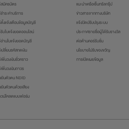
ธีสมัครบัตร
แนะนำเครือเซ็นทรัลกรุ๊ป
ธีชำระค่าบริการ
ข่าวสารจากทางบริษัท
ธีตั้งแจ้งเตือนข้อมูลบัญชี
แจ้งปิดปรับปรุงระบบ
ธีรับใบแจ้งยอดออนไลน์
ประกาศรายชื่อผู้ได้รับรางวัล
ธีอ่านใบแจ้งยอดบัญชี
ต่อต้านคอร์รับชั่น
ธีเปลี่ยนรหัสกดเงิน
นโยบายไม่รับของขวัญ
ธีเพิ่มวงเงินชั่วคราว
การเปิดเผยข้อมูล
ธีเพิ่มวงเงินถาวร
นยันตัวตน NDID
นยันตัวตนด้วยเสียง
าวน์โหลดแบบฟอร์ม