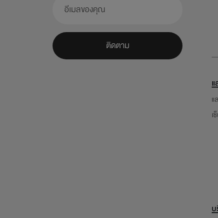
ติดตาม
แ
แ
เซ
บ