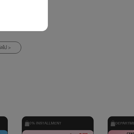
ัดไป >
0% INSTALLMENT
DEPARTME