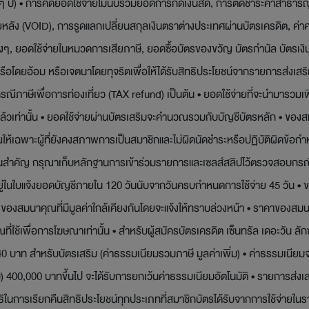
ๆ ปี) • การคิดยอดใช้จ่ายไม่นับรวมยอดการกดเงินสด, การตัดชำระค่าสาธารณ
าภายหลัง (VOID), การรูดแลกเปลี่ยนสกุลเงินตราต่างประเทศผ่านบัตรเครดิต, ค่
ๆ, ยอดใช้จ่ายในหมวดการเสียภาษี, ยอดซื้อบัตรของขวัญ บัตรกำนัล บัตรเงินสด
รือโดยอ้อม หรือเจตนาโดยทุจริตเพื่อให้ได้รับสิทธิประโยชน์จากรายการส่งเสริม
ีภาษีเพื่อการท่องเที่ยว (TAX refund) เป็นต้น • ยอดใช้จ่ายที่จะนำมารวมเพ
าแล้วเท่านั้น • ยอดใช้จ่ายผ่านบัตรเสริมจะคำนวณรวมกับบัญชีบัตรหลัก • ของ
คุณให้เฉพาะผู้ที่ยังคงสภาพการเป็นสมาชิกและไม่ผิดนัดชำระหรือปฏิบัติผิดข
็นสำคัญ กรุณาเก็บหลักฐานการเข้าร่วมรายการและเซลส์สลิปไว้ตรวจสอบกรณี
่อยู่ในใบแจ้งยอดบัญชีภายใน 120 วันนับจากวันครบกำหนดการใช้จ่าย 45 วัน 
ลงของสมนาคุณที่มีมูลค่าใกล้เคียงกันโดยจะแจ้งให้ทราบล่วงหน้า • ราคาของสม
ช้เพื่อการโฆษณาเท่านั้น • สำหรับผู้สมัครบัตรเครดิต เซ็นทรัล เดอะวัน ลักซ
บาท สำหรับบัตรเสริม (ค่าธรรมเนียมรวมภาษี มูลค่าเพิ่ม) • ค่าธรรมเนียมจะถู
) 400,000 บาทขึ้นไป จะได้รับการยกเว้นค่าธรรมเนียมอัตโนมัติ • รายการส่งเ
ธิในการเรียกคืนสิทธิประโยชน์ทุกประเภทที่สมาชิกบัตรได้รับจากการใช้จ่ายใน