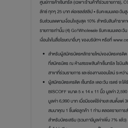
ศูนย์การค้าเซ็นทรัล (เฉพาะร้านค้าที่ร่วมรายการ
ลักซ์ ทุกๆ 25 บาท ต่อเซลส์สลิป • รับคะแนนเดอะวันสูง
รับส่วนลดตามเงื่อนไขสูงสุด 10% สำหรับสินค้าราคาปก
รายการเท่านั้น (4) Go!Wholesale รับคะแนนเดอะวัน 
เงื่อนไขในสื่อโฆษณาอื่นๆ ของบริษัทฯ หรือที่
www.ce
สำหรับผู้สมัครบัตรหลักรายใหม่ของบัตรเครดิต เซ็
ที่สมัครบัตร ณ ห้างสรรพสินค้าเซ็นทรัล โรบินสั
สาขาที่ร่วมรายการ และช่องทางออนไลน์ ระหว่างว
ผู้สมัครบัตรเครดิต เซ็นทรัล เดอะวัน เรดซ์ จะ
BISCOFF ขนาด 5 x 14 x 11 นิ้ว มูลค่า 2,590
มูลค่า 6,990 บาท เมื่อมียอดใช้จ่ายสะสมตั้งแต
สมนาคุณ 1 ชิ้นต่อลูกค้า 1 ท่าน ตลอดรายการส่ง
สำหรับบัตรเสริม (รวมภาษีมูลค่าเพิ่ม 7% แล้ว