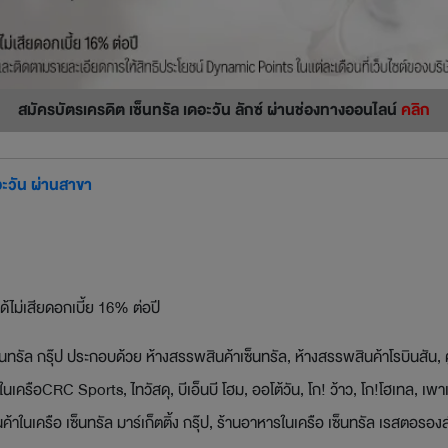
สมัครบัตรเครดิต เซ็นทรัล เดอะวัน ลักซ์ ผ่านช่องทางออนไลน์
คลิก
อะวัน ผ่านสาขา
ด้ไม่เสียดอกเบี้ย 16% ต่อปี
็นทรัล กรุ๊ป ประกอบด้วย ห้างสรรพสินค้าเซ็นทรัล, ห้างสรรพสินค้าโรบินสัน, ศู
าในเครือCRC Sports, ไทวัสดุ, บีเอ็นบี โฮม, ออโต้วัน, โก! ว้าว, โก!โฮเทล, เพ
ในเครือ เซ็นทรัล มาร์เก็ตติ้ง กรุ๊ป, ร้านอาหารในเครือ เซ็นทรัล เรสตอรองส์