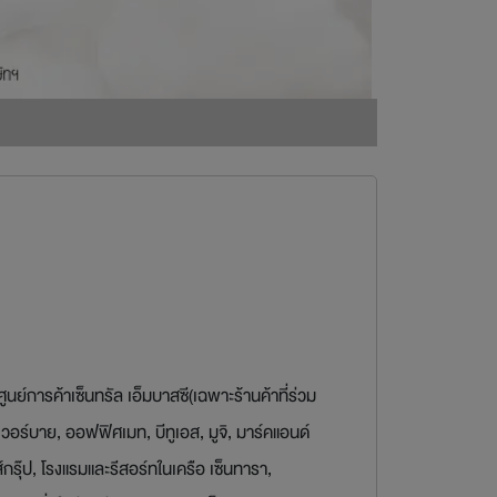
นย์การค้าเซ็นทรัล เอ็มบาสซี(เฉพาะร้านค้าที่ร่วม
าเวอร์บาย, ออฟฟิศเมท, บีทูเอส, มูจิ, มาร์คแอนด์
กรุ๊ป, โรงแรมและรีสอร์ทในเครือ เซ็นทารา,