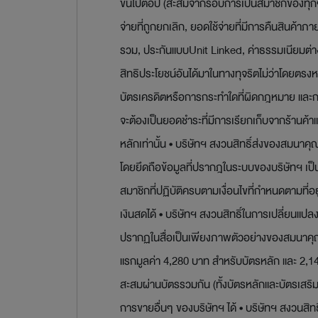
ขึ้นไปต่อปี (สะสมจากรอบการเป็นสมาชิกของทุก
จ่ายที่ถูกยกเลิก, ยอดใช้จ่ายที่มีการคืนสินค้
รวม, ประกันแบบUnit Linked, ค่าธรรมเนียมต่าง
สิทธิประโยชน์อันได้มาในทางทุจริตไม่ว่าโดยตรงห
บัตรเครดิตหรือการกระทำใดที่ผิดกฎหมาย และกรณ
จะต้องเป็นยอดชำระที่มีการเรียกเก็บจากร้านค้
หลักเท่านั้น • บริษัทฯ สงวนสิทธิ์ส่งของสมนา
โดยยึดถือข้อมูลที่ปรากฎในระบบของบริษัทฯ เป
สมาชิกที่ปฏิบัติครบตามเงื่อนไขที่กำหนดตามที
เงินสดได้ • บริษัทฯ สงวนสิทธิ์ในการเปลี่ยนแป
ปรากฏในสื่อเป็นเพียงภาพตัวอย่างของสมนาคุณที่ใ
แรกมูลค่า 4,280 บาท สำหรับบัตรหลัก และ 2,140 
สะสมผ่านบัตรรวมกัน (ทั้งบัตรหลักและบัตรเสริม
การขายอื่นๆ ของบริษัทฯ ได้ • บริษัทฯ สงวนสิท